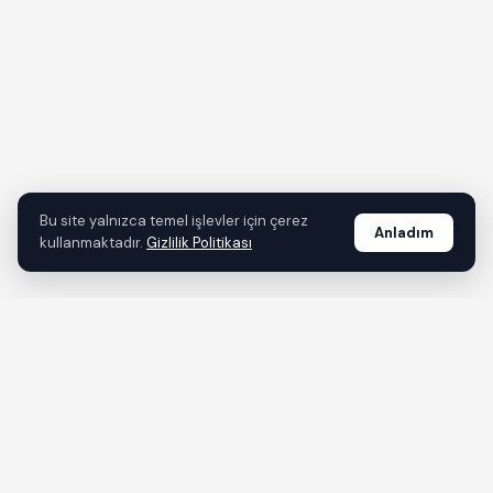
Bu site yalnızca temel işlevler için çerez
Anladım
kullanmaktadır.
Gizlilik Politikası
tr.dincer