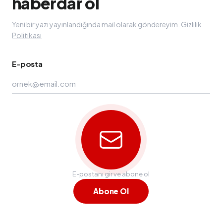
haberdar ol
Yeni bir yazı yayınlandığında mail olarak göndereyim.
Gizlilik
Politikası
E-posta
E-postanı gir ve abone ol
Abone Ol