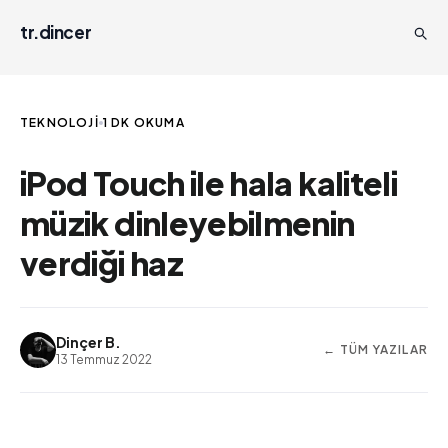
tr.dincer
TEKNOLOJI
1 DK OKUMA
iPod Touch ile hala kaliteli
müzik dinleyebilmenin
verdiği haz
Dinçer B.
← TÜM YAZILAR
13 Temmuz 2022