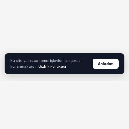
Bu site yalnızca temel işlevler için çerez
Anladım
kullanmaktadır.
Gizlilik Politikası
tr.dincer